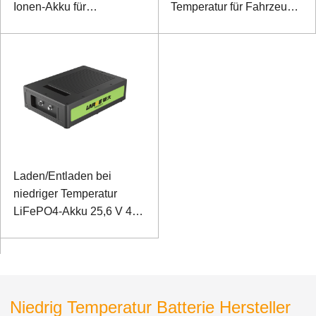
Ionen-Akku für
Temperatur für Fahrzeuge
Sonargeräte
mit niedriger
Drehzahlinspektion und
Dosenkommunikation
Laden/Entladen bei
niedriger Temperatur
LiFePO4-Akku 25,6 V 40
Ah für drahtloses
Kommunikationssystem
mit RS485-
Kommunikation
Niedrig Temperatur Batterie Hersteller