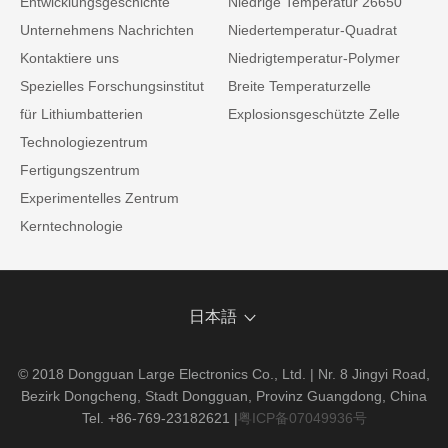
Entwicklungsgeschichte
Niedrige Temperatur 26650
Unternehmens Nachrichten
Niedertemperatur-Quadrat
Kontaktiere uns
Niedrigtemperatur-Polymer
Spezielles Forschungsinstitut
Breite Temperaturzelle
für Lithiumbatterien
Explosionsgeschützte Zelle
Technologiezentrum
Fertigungszentrum
Experimentelles Zentrum
Kerntechnologie
日本語
© 2018 Dongguan Large Electronics Co., Ltd. | Nr. 8 Jingyi Road,
Bezirk Dongcheng, Stadt Dongguan, Provinz Guangdong, China
Tel. +86-769-23182621
|
粤ICP备07049936号