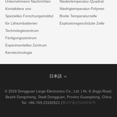
Unternehmens Nachrichten
Niedertemperatur-Quadrat
Kontaktiere uns
Niedrigtemperatur-Polymer
Spezielles Forschungsinstitut
Breite Temperaturzelle
für Lithiumbatterien
Explosionsgeschützte Zelle
Technologiezentrum
Fertigungszentrum
Experimentelles Zentrum
Kerntechnologie
日本語
© 2018 Dongguan Large Electronics Co., Ltd. | Nr. 8 Jingyi Road,
Bezirk Dongcheng, Stadt Dongguan, Provinz Guangdong, China
Tel. +86-769-23182621
|
粤ICP备07049936号