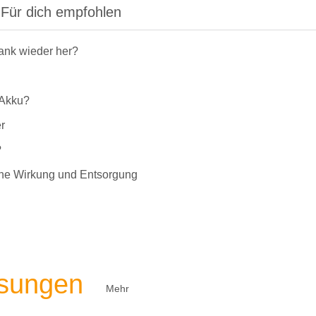
Für dich empfohlen
rank wieder her?
-Akku?
r
?
liche Wirkung und Entsorgung
ösungen
Mehr