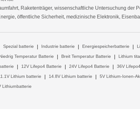
aumfahrt, Raketenträger, wissenschaftliche Untersuchung der P
ergie, öffentliche Sicherheit, medizinische Elektronik, Eisenba
Spezial batterie
Industrie batterie
Energiespeicherbatterie
L
|
|
|
Niedrig Temperatur Batterie
Breit Temperatur Batterie
Lithium tit
|
|
atterie
12V Lifepo4 Batterie
24V Lifepo4 Batterie
36V Lifepo4
|
|
|
11.1V Lithium batterie
14.8V Lithium batterie
5V Lithium-Ionen-A
|
|
 Lithiumbatterie