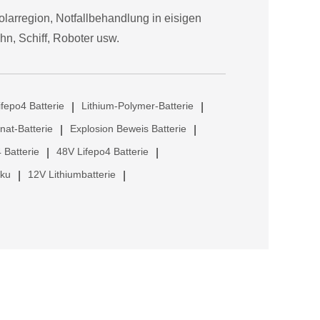
olarregion, Notfallbehandlung in eisigen
hn, Schiff, Roboter usw.
ifepo4 Batterie
Lithium-Polymer-Batterie
|
|
anat-Batterie
Explosion Beweis Batterie
|
|
 Batterie
48V Lifepo4 Batterie
|
|
kku
12V Lithiumbatterie
|
|