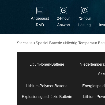
Angepasst
24-hour
72-hour
R&D
Antwort
Lösung
Ins
Startseite
>
Spezial Batterie
>
Niedrig Temperatur Batt
Litium-Ionen-Batterie
Niedertemperat
Akk
Lithium-Polymer-Batterie
Energiespeich
Explosionsgeschützte Batterie
Lithium-Powe