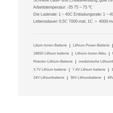
Schnelle Lade- und Entladeleistung, gute L
Arbeitstemperatur: -35 75 ~ 75 ℃
Die Laderate: 1 ~ 40C Entladungsrate: 1 ~ 
Lebensdauer: 0,5C 7000-mal, 1C ＞ 4000-m
Litium-Ionen-Batterie
Lithium-Power-Batterie
|
|
18650 Lithium batterie
Lithium-Ionen-Akku
|
|
Roboter-Lithium-Batterie
medizinische Lithiumb
|
3.7V Lithium batterie
7.4V Lithium batterie
|
|
24V Lithiumbatterie
36V Lithiumbatterie
48V
|
|