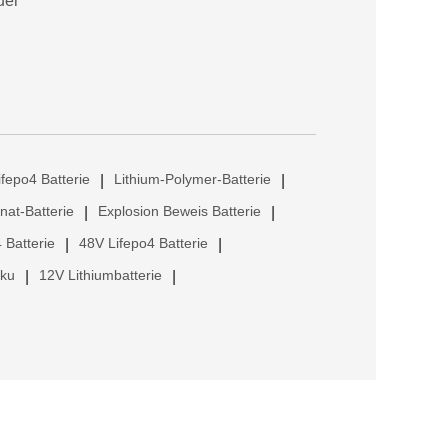
uer
ifepo4 Batterie
Lithium-Polymer-Batterie
|
|
anat-Batterie
Explosion Beweis Batterie
|
|
 Batterie
48V Lifepo4 Batterie
|
|
kku
12V Lithiumbatterie
|
|