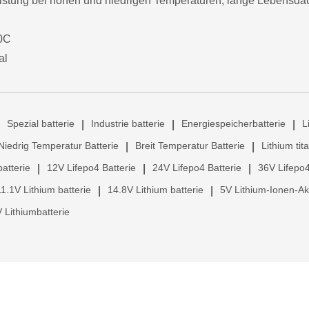
eistung bei hohen und niedrigen Temperaturen, lange Lebensda
40C
al
Spezial batterie
Industrie batterie
Energiespeicherbatterie
L
|
|
|
Niedrig Temperatur Batterie
Breit Temperatur Batterie
Lithium tit
|
|
atterie
12V Lifepo4 Batterie
24V Lifepo4 Batterie
36V Lifepo4
|
|
|
11.1V Lithium batterie
14.8V Lithium batterie
5V Lithium-Ionen-A
|
|
 Lithiumbatterie