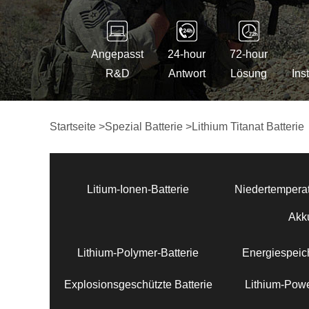
Angepasst
24-hour
72-hour
R&D
Antwort
Lösung
Ins
Startseite
>
Spezial Batterie
>
Lithium Titanat Batterie
Litium-Ionen-Batterie
Niedertemperat
Akk
Lithium-Polymer-Batterie
Energiespeich
Explosionsgeschützte Batterie
Lithium-Powe