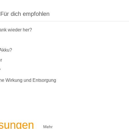
Für dich empfohlen
rank wieder her?
-Akku?
r
?
liche Wirkung und Entsorgung
ösungen
Mehr