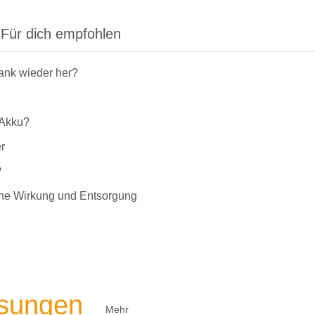
Für dich empfohlen
rank wieder her?
-Akku?
r
?
liche Wirkung und Entsorgung
ösungen
Mehr