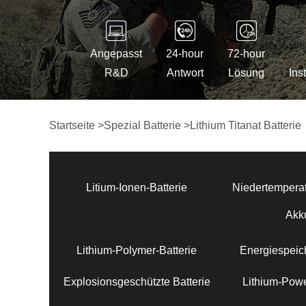
Angepasst
24-hour
72-hour
R&D
Antwort
Lösung
Ins
Startseite
>
Spezial Batterie
>
Lithium Titanat Batterie
Litium-Ionen-Batterie
Niedertemperat
Akk
Lithium-Polymer-Batterie
Energiespeich
Explosionsgeschützte Batterie
Lithium-Powe