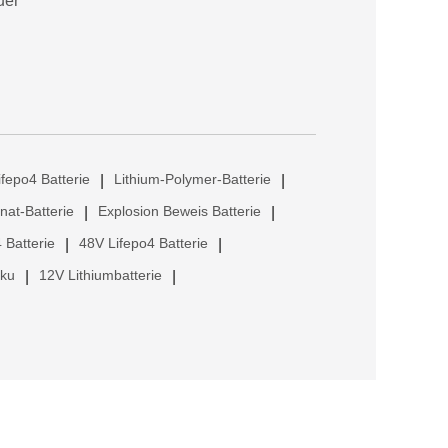
uer
ifepo4 Batterie
Lithium-Polymer-Batterie
|
|
anat-Batterie
Explosion Beweis Batterie
|
|
 Batterie
48V Lifepo4 Batterie
|
|
kku
12V Lithiumbatterie
|
|