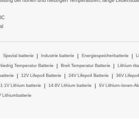
eistung bei hohen und niedrigen Temperaturen, lange Lebensda
40C
al
Spezial batterie
Industrie batterie
Energiespeicherbatterie
L
|
|
|
Niedrig Temperatur Batterie
Breit Temperatur Batterie
Lithium tit
|
|
atterie
12V Lifepo4 Batterie
24V Lifepo4 Batterie
36V Lifepo4
|
|
|
11.1V Lithium batterie
14.8V Lithium batterie
5V Lithium-Ionen-A
|
|
 Lithiumbatterie