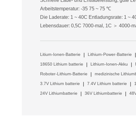
Schnelle Lade- und Entladeleistung, gute L
Arbeitstemperatur: -35 75 ~ 75 ℃
Die Laderate: 1 ~ 40C Entladungsrate: 1 ~ 
Lebensdauer: 0,5C 7000-mal, 1C ＞ 4000-m
Litium-Ionen-Batterie
Lithium-Power-Batterie
|
|
18650 Lithium batterie
Lithium-Ionen-Akku
|
|
Roboter-Lithium-Batterie
medizinische Lithiumb
|
3.7V Lithium batterie
7.4V Lithium batterie
|
|
24V Lithiumbatterie
36V Lithiumbatterie
48V
|
|