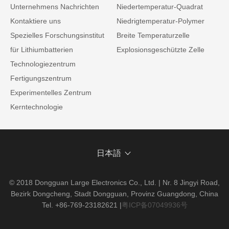
Unternehmens Nachrichten
Niedertemperatur-Quadrat
Kontaktiere uns
Niedrigtemperatur-Polymer
Spezielles Forschungsinstitut
Breite Temperaturzelle
für Lithiumbatterien
Explosionsgeschützte Zelle
Technologiezentrum
Fertigungszentrum
Experimentelles Zentrum
Kerntechnologie
日本語
© 2018 Dongguan Large Electronics Co., Ltd. | Nr. 8 Jingyi Road,
Bezirk Dongcheng, Stadt Dongguan, Provinz Guangdong, China
Tel. +86-769-23182621
|
粤ICP备07049936号