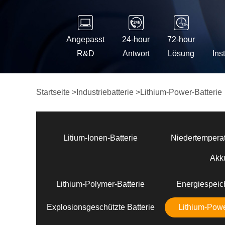
Angepasst
24-hour
72-hour
R&D
Antwort
Lösung
Ins
Startseite
>
Industriebatterie
>
Lithium-Power-Batterie
Litium-Ionen-Batterie
Niedertemperat
Akk
Lithium-Polymer-Batterie
Energiespeich
Explosionsgeschützte Batterie
Lithium-Powe