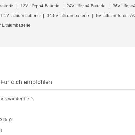
atterie
12V Lifepo4 Batterie
24V Lifepo4 Batterie
36V Lifepo4
|
|
|
11.1V Lithium batterie
14.8V Lithium batterie
5V Lithium-Ionen-A
|
|
 Lithiumbatterie
Für dich empfohlen
rank wieder her?
-Akku?
r