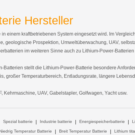
erie Hersteller
die in einem kraftbetriebenen System eingesetzt wird. Im Vergle
uge, geologische Prospektion, Umweltüberwachung, UAV, selbs
rbatterien im weiteren Sinne auch zu Lithium-Power-Batterien
-Batterien stellt die Lithium-Power-Batterie besondere Anforde
is, großer Temperaturbereich, Entladungsrate, längere Lebensd
F, Kehrmaschine, UAV, Gabelstapler, Golfwagen, Yacht usw.
Spezial batterie
Industrie batterie
Energiespeicherbatterie
L
|
|
|
Niedrig Temperatur Batterie
Breit Temperatur Batterie
Lithium tit
|
|