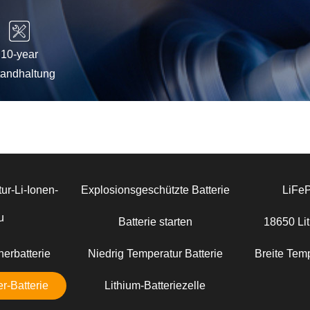
10-year
tandhaltung
ur-Li-Ionen-
Explosionsgeschützte Batterie
LiFe
u
Batterie starten
18650 Lit
erbatterie
Niedrig Temperatur Batterie
Breite Temp
r-Batterie
Lithium-Batteriezelle