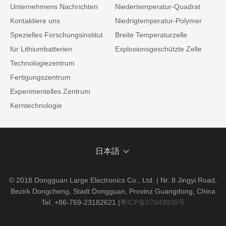
Unternehmens Nachrichten
Niedertemperatur-Quadrat
Kontaktiere uns
Niedrigtemperatur-Polymer
Spezielles Forschungsinstitut
Breite Temperaturzelle
für Lithiumbatterien
Explosionsgeschützte Zelle
Technologiezentrum
Fertigungszentrum
Experimentelles Zentrum
Kerntechnologie
日本語
© 2018 Dongguan Large Electronics Co., Ltd. | Nr. 8 Jingyi Road,
Bezirk Dongcheng, Stadt Dongguan, Provinz Guangdong, China
Tel. +86-769-23182621
|
粤ICP备07049936号