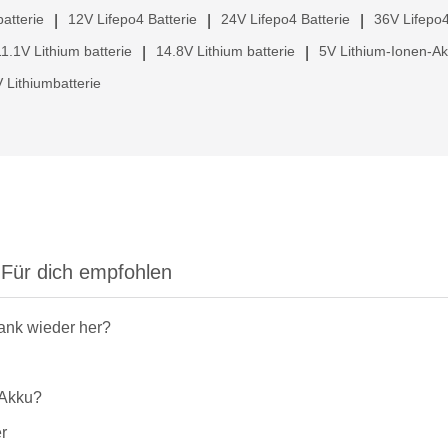
atterie
12V Lifepo4 Batterie
24V Lifepo4 Batterie
36V Lifepo4
|
|
|
11.1V Lithium batterie
14.8V Lithium batterie
5V Lithium-Ionen-A
|
|
 Lithiumbatterie
Für dich empfohlen
rank wieder her?
-Akku?
r