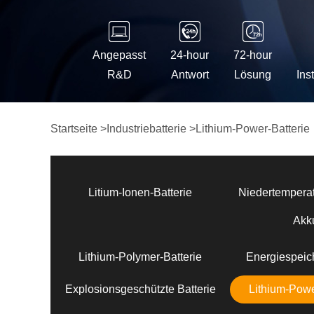
Angepasst
24-hour
72-hour
R&D
Antwort
Lösung
Ins
Startseite
>
Industriebatterie
>
Lithium-Power-Batterie
Litium-Ionen-Batterie
Niedertemperat
Akk
Lithium-Polymer-Batterie
Energiespeich
Explosionsgeschützte Batterie
Lithium-Powe