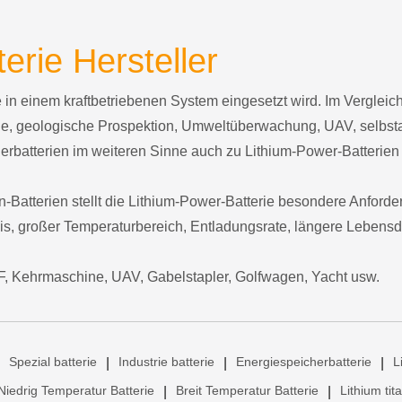
erie Hersteller
die in einem kraftbetriebenen System eingesetzt wird. Im Vergle
uge, geologische Prospektion, Umweltüberwachung, UAV, selbs
rbatterien im weiteren Sinne auch zu Lithium-Power-Batterien
-Batterien stellt die Lithium-Power-Batterie besondere Anforde
is, großer Temperaturbereich, Entladungsrate, längere Lebensd
F, Kehrmaschine, UAV, Gabelstapler, Golfwagen, Yacht usw.
Spezial batterie
Industrie batterie
Energiespeicherbatterie
L
|
|
|
Niedrig Temperatur Batterie
Breit Temperatur Batterie
Lithium tit
|
|