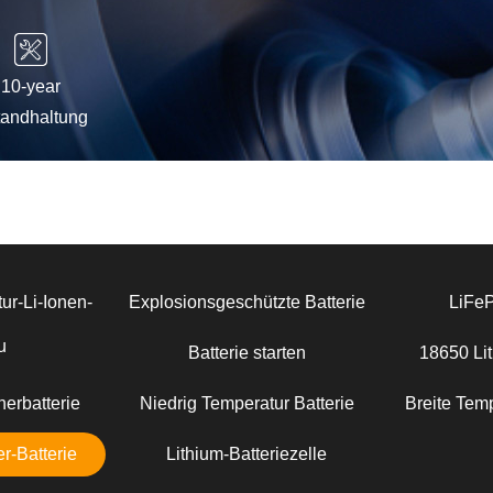
10-year
tandhaltung
ur-Li-Ionen-
Explosionsgeschützte Batterie
LiFe
u
Batterie starten
18650 Lit
erbatterie
Niedrig Temperatur Batterie
Breite Temp
r-Batterie
Lithium-Batteriezelle