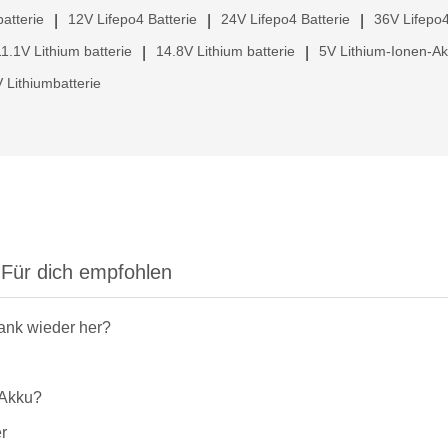
atterie
12V Lifepo4 Batterie
24V Lifepo4 Batterie
36V Lifepo4
|
|
|
11.1V Lithium batterie
14.8V Lithium batterie
5V Lithium-Ionen-A
|
|
 Lithiumbatterie
Für dich empfohlen
rank wieder her?
-Akku?
r