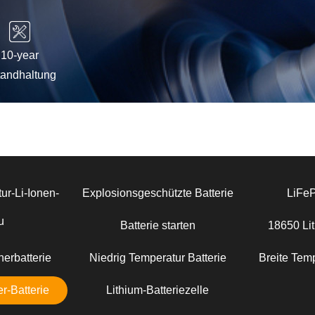
10-year
tandhaltung
ur-Li-Ionen-
Explosionsgeschützte Batterie
LiFe
u
Batterie starten
18650 Lit
erbatterie
Niedrig Temperatur Batterie
Breite Temp
r-Batterie
Lithium-Batteriezelle