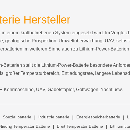
erie Hersteller
die in einem kraftbetriebenen System eingesetzt wird. Im Vergle
uge, geologische Prospektion, Umweltüberwachung, UAV, selbs
rbatterien im weiteren Sinne auch zu Lithium-Power-Batterien
-Batterien stellt die Lithium-Power-Batterie besondere Anforde
is, großer Temperaturbereich, Entladungsrate, längere Lebensd
F, Kehrmaschine, UAV, Gabelstapler, Golfwagen, Yacht usw.
Spezial batterie
Industrie batterie
Energiespeicherbatterie
L
|
|
|
Niedrig Temperatur Batterie
Breit Temperatur Batterie
Lithium tit
|
|