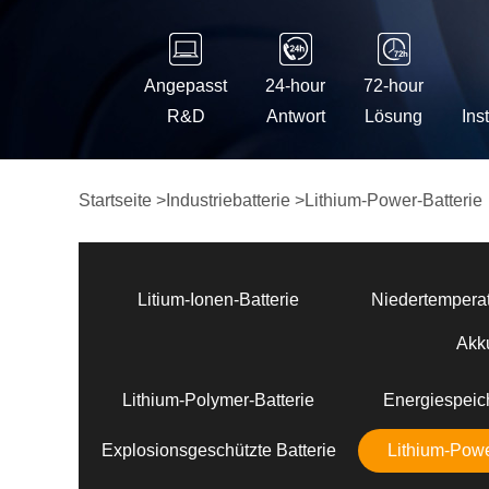
Angepasst
24-hour
72-hour
R&D
Antwort
Lösung
Ins
Startseite
>
Industriebatterie
>
Lithium-Power-Batterie
Litium-Ionen-Batterie
Niedertemperat
Akk
Lithium-Polymer-Batterie
Energiespeich
Explosionsgeschützte Batterie
Lithium-Powe