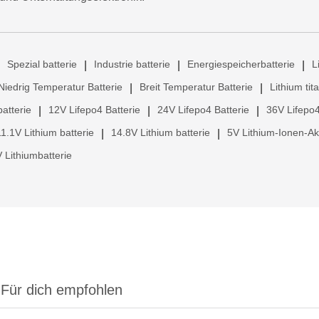
Spezial batterie
Industrie batterie
Energiespeicherbatterie
L
|
|
|
Niedrig Temperatur Batterie
Breit Temperatur Batterie
Lithium tit
|
|
atterie
12V Lifepo4 Batterie
24V Lifepo4 Batterie
36V Lifepo4
|
|
|
11.1V Lithium batterie
14.8V Lithium batterie
5V Lithium-Ionen-A
|
|
 Lithiumbatterie
Für dich empfohlen