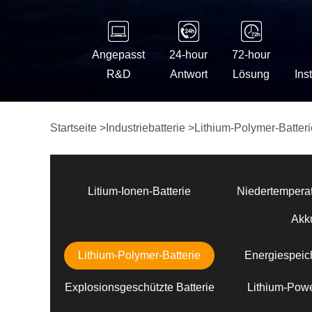
Angepasst
24-hour
72-hour
R&D
Antwort
Lösung
Ins
Startseite
>
Industriebatterie
>
Lithium-Polymer-Batteri
Litium-Ionen-Batterie
Niedertemperat
Akk
Lithium-Polymer-Batterie
Energiespeich
Explosionsgeschützte Batterie
Lithium-Powe