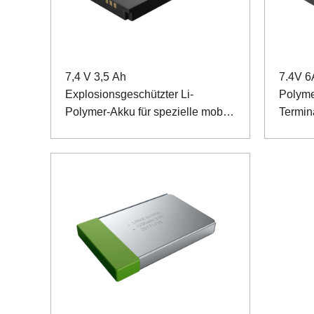
7,4 V 3,5 Ah
7.4V 6
Explosionsgeschützter Li-
Polyme
Polymer-Akku für spezielle mobile
Termin
Endgeräte