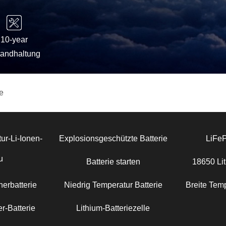
10-year
tandhaltung
e
ur-Li-Ionen-
Explosionsgeschützte Batterie
LiFe
u
Batterie starten
18650 Lit
erbatterie
Niedrig Temperatur Batterie
Breite Temp
r-Batterie
Lithium-Batteriezelle