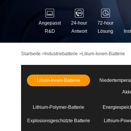
Angepasst
24-hour
72-hour
R&D
Antwort
Lösung
Ins
Startseite
>
Industriebatterie
>
Litium-Ionen-Batterie
Litium-Ionen-Batterie
Niedertemperat
Akk
Lithium-Polymer-Batterie
Energiespeich
Explosionsgeschützte Batterie
Lithium-Powe