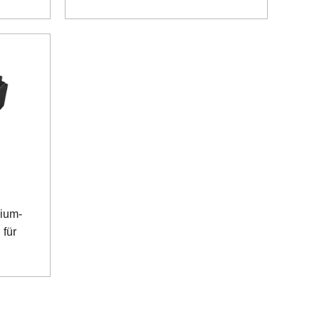
hium-
für