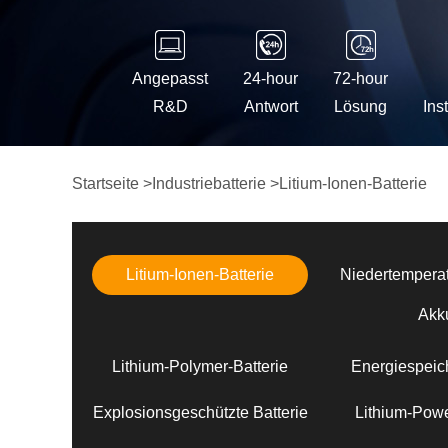
Angepasst
24-hour
72-hour
R&D
Antwort
Lösung
Ins
Startseite
>
Industriebatterie
>
Litium-Ionen-Batterie
Litium-Ionen-Batterie
Niedertemperat
Akk
Lithium-Polymer-Batterie
Energiespeich
Explosionsgeschützte Batterie
Lithium-Powe