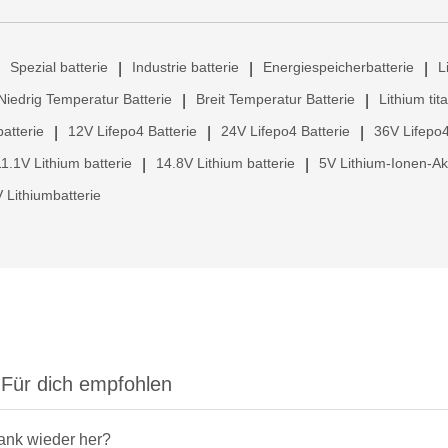
Spezial batterie
Industrie batterie
Energiespeicherbatterie
L
|
|
|
Niedrig Temperatur Batterie
Breit Temperatur Batterie
Lithium tit
|
|
atterie
12V Lifepo4 Batterie
24V Lifepo4 Batterie
36V Lifepo4
|
|
|
11.1V Lithium batterie
14.8V Lithium batterie
5V Lithium-Ionen-A
|
|
 Lithiumbatterie
Für dich empfohlen
rank wieder her?