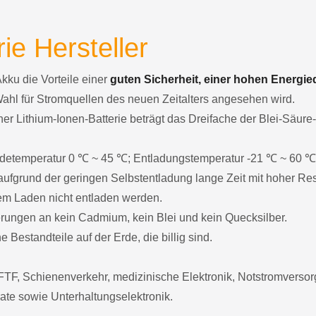
ie Hersteller
Akku die Vorteile einer
guten Sicherheit, einer hohen Energie
Wahl für Stromquellen des neuen Zeitalters angesehen wird.
er Lithium-Ionen-Batterie beträgt das Dreifache der Blei-Säure
 Ladetemperatur 0 ℃ ~ 45 ℃; Entladungstemperatur -21 ℃ ~ 60 ℃
ufgrund der geringen Selbstentladung lange Zeit mit hoher Res
dem Laden nicht entladen werden.
derungen an kein Cadmium, kein Blei und kein Quecksilber.
 Bestandteile auf der Erde, die billig sind.
TF, Schienenverkehr, medizinische Elektronik, Notstromvers
ate sowie Unterhaltungselektronik.