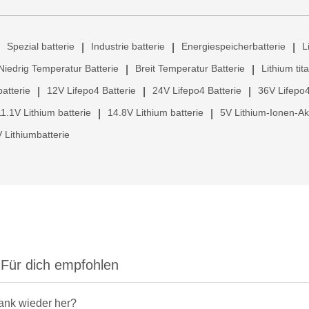
Spezial batterie
Industrie batterie
Energiespeicherbatterie
L
|
|
|
Niedrig Temperatur Batterie
Breit Temperatur Batterie
Lithium tit
|
|
atterie
12V Lifepo4 Batterie
24V Lifepo4 Batterie
36V Lifepo4
|
|
|
11.1V Lithium batterie
14.8V Lithium batterie
5V Lithium-Ionen-A
|
|
 Lithiumbatterie
Für dich empfohlen
rank wieder her?