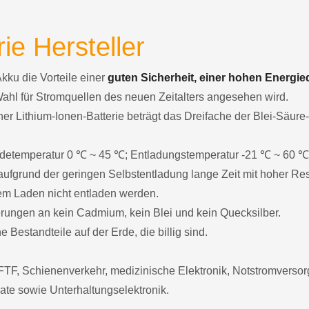
ie Hersteller
Akku die Vorteile einer
guten Sicherheit, einer hohen Energie
Wahl für Stromquellen des neuen Zeitalters angesehen wird.
er Lithium-Ionen-Batterie beträgt das Dreifache der Blei-Säure
 Ladetemperatur 0 ℃ ~ 45 ℃; Entladungstemperatur -21 ℃ ~ 60 ℃
ufgrund der geringen Selbstentladung lange Zeit mit hoher Res
dem Laden nicht entladen werden.
derungen an kein Cadmium, kein Blei und kein Quecksilber.
 Bestandteile auf der Erde, die billig sind.
TF, Schienenverkehr, medizinische Elektronik, Notstromvers
ate sowie Unterhaltungselektronik.