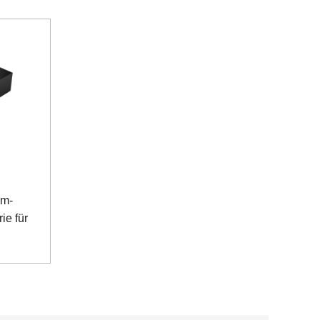
um-
ie für