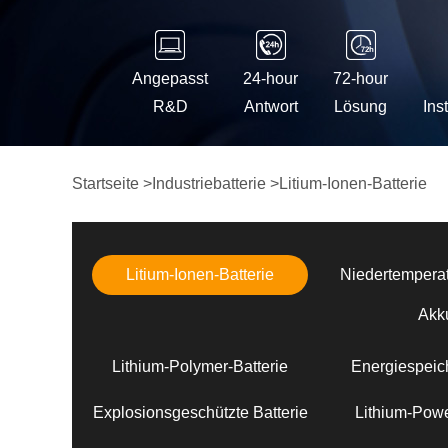
Angepasst
24-hour
72-hour
R&D
Antwort
Lösung
Ins
Startseite
>
Industriebatterie
>
Litium-Ionen-Batterie
Litium-Ionen-Batterie
Niedertemperat
Akk
Lithium-Polymer-Batterie
Energiespeich
Explosionsgeschützte Batterie
Lithium-Powe