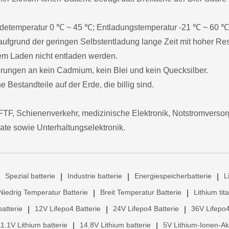
 Ladetemperatur 0 ℃ ~ 45 ℃; Entladungstemperatur -21 ℃ ~ 60 ℃
ufgrund der geringen Selbstentladung lange Zeit mit hoher Res
dem Laden nicht entladen werden.
derungen an kein Cadmium, kein Blei und kein Quecksilber.
 Bestandteile auf der Erde, die billig sind.
TF, Schienenverkehr, medizinische Elektronik, Notstromvers
ate sowie Unterhaltungselektronik.
Spezial batterie
Industrie batterie
Energiespeicherbatterie
L
|
|
|
Niedrig Temperatur Batterie
Breit Temperatur Batterie
Lithium tit
|
|
atterie
12V Lifepo4 Batterie
24V Lifepo4 Batterie
36V Lifepo4
|
|
|
11.1V Lithium batterie
14.8V Lithium batterie
5V Lithium-Ionen-A
|
|