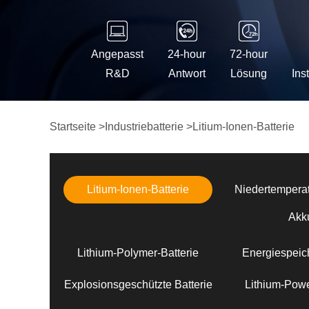
Angepasst
24-hour
72-hour
R&D
Antwort
Lösung
Ins
Startseite
>
Industriebatterie
>
Litium-Ionen-Batterie
Litium-Ionen-Batterie
Niedertemperat
Akk
Lithium-Polymer-Batterie
Energiespeich
Explosionsgeschützte Batterie
Lithium-Powe