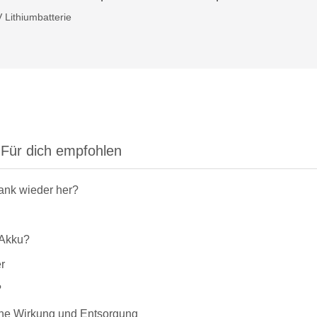
 Lithiumbatterie
Für dich empfohlen
rank wieder her?
-Akku?
r
?
liche Wirkung und Entsorgung