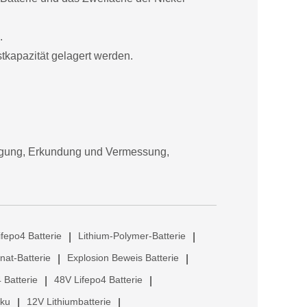
.
tkapazität gelagert werden.
orgung, Erkundung und Vermessung,
ifepo4 Batterie
Lithium-Polymer-Batterie
|
|
anat-Batterie
Explosion Beweis Batterie
|
|
 Batterie
48V Lifepo4 Batterie
|
|
kku
12V Lithiumbatterie
|
|