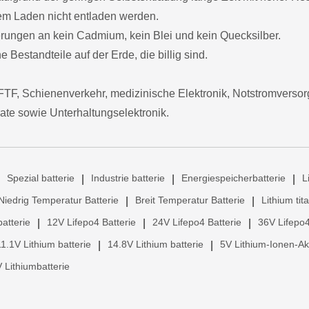
dem Laden nicht entladen werden.
derungen an kein Cadmium, kein Blei und kein Quecksilber.
 Bestandteile auf der Erde, die billig sind.
TF, Schienenverkehr, medizinische Elektronik, Notstromvers
ate sowie Unterhaltungselektronik.
Spezial batterie
Industrie batterie
Energiespeicherbatterie
L
|
|
|
Niedrig Temperatur Batterie
Breit Temperatur Batterie
Lithium tit
|
|
atterie
12V Lifepo4 Batterie
24V Lifepo4 Batterie
36V Lifepo4
|
|
|
11.1V Lithium batterie
14.8V Lithium batterie
5V Lithium-Ionen-A
|
|
 Lithiumbatterie