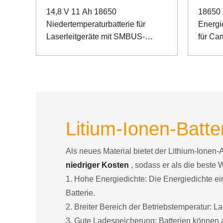
14,8 V 11 Ah 18650
18650 
Niedertemperaturbatterie für
Energi
Laserleitgeräte mit SMBUS-
für Ca
Kommunikation
mit R
Litium-Ionen-Batter
Als neues Material bietet der Lithium-Ionen-
niedriger Kosten
, sodass er als die beste 
1. Hohe Energiedichte: Die Energiedichte ein
Batterie.
2. Breiter Bereich der Betriebstemperatur:
3. Gute Ladespeicherung: Batterien können a