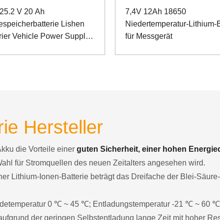
25.2 V 20 Ah
7,4V 12Ah 18650
espeicherbatterie Lishen
Niedertemperatur-Lithium-B
rrier Vehicle Power Supply
für Messgerät
S232 und RS485
ie Hersteller
Akku die Vorteile einer
guten Sicherheit, einer hohen Energie
Wahl für Stromquellen des neuen Zeitalters angesehen wird.
er Lithium-Ionen-Batterie beträgt das Dreifache der Blei-Säure
 Ladetemperatur 0 ℃ ~ 45 ℃; Entladungstemperatur -21 ℃ ~ 60 ℃
ufgrund der geringen Selbstentladung lange Zeit mit hoher Res