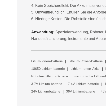
4. Kein Speichereffekt: Der Akku muss vor 
5. Umweltfreundlich: Erfüllen Sie die Anfor
6. Niedrige Kosten: Die Rohstoffe sind übliche
Anwendung:
Spezialanwendung, Roboter, F
Handelsfinanzierung, Instrumente und Appar
Litium-Ionen-Batterie
Lithium-Power-Batterie
|
|
18650 Lithium batterie
Lithium-Ionen-Akku
|
|
Roboter-Lithium-Batterie
medizinische Lithiumb
|
3.7V Lithium batterie
7.4V Lithium batterie
|
|
24V Lithiumbatterie
36V Lithiumbatterie
48V
|
|