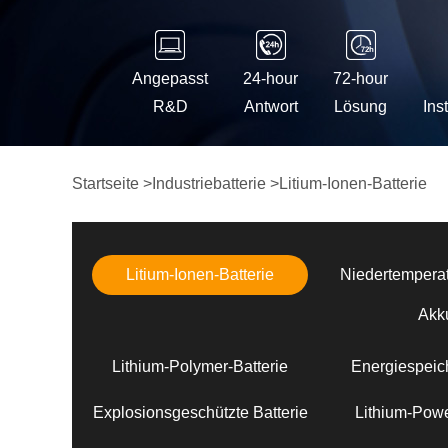
Angepasst
24-hour
72-hour
R&D
Antwort
Lösung
Ins
Startseite
>
Industriebatterie
>
Litium-Ionen-Batterie
Litium-Ionen-Batterie
Niedertemperat
Akk
Lithium-Polymer-Batterie
Energiespeich
Explosionsgeschützte Batterie
Lithium-Powe