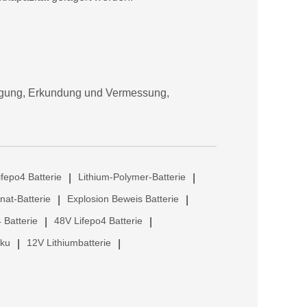
orgung, Erkundung und Vermessung,
ifepo4 Batterie
Lithium-Polymer-Batterie
|
|
anat-Batterie
Explosion Beweis Batterie
|
|
 Batterie
48V Lifepo4 Batterie
|
|
kku
12V Lithiumbatterie
|
|