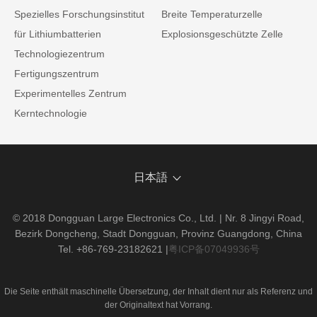
Spezielles Forschungsinstitut
Breite Temperaturzelle
für Lithiumbatterien
Explosionsgeschützte Zelle
Technologiezentrum
Fertigungszentrum
Experimentelles Zentrum
Kerntechnologie
日本語
© 2018 Dongguan Large Electronics Co., Ltd. | Nr. 8 Jingyi Road,
Bezirk Dongcheng, Stadt Dongguan, Provinz Guangdong, China
Tel. +86-769-23182621
|
粤ICP备07049936号
Die Seite enthält maschinelle Übersetzung, der Inhalt dient nur als Referenz und
der Originaltext hat Vorrang.