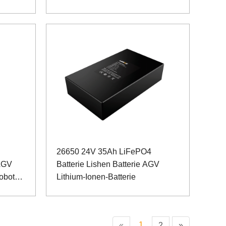
26650 24V 35Ah LiFePO4
 AGV
Batterie Lishen Batterie AGV
Roboter
Lithium-Ionen-Batterie
1
«
2
»