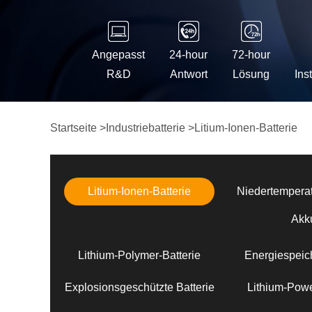
Angepasst
24-hour
72-hour
R&D
Antwort
Lösung
Ins
Startseite
>
Industriebatterie
>
Litium-Ionen-Batterie
Litium-Ionen-Batterie
Niedertemperat
Akk
Lithium-Polymer-Batterie
Energiespeich
Explosionsgeschützte Batterie
Lithium-Powe