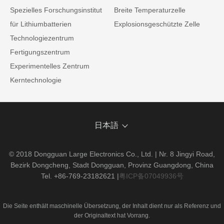
Spezielles Forschungsinstitut
Breite Temperaturzelle
für Lithiumbatterien
Explosionsgeschützte Zelle
Technologiezentrum
Fertigungszentrum
Experimentelles Zentrum
Kerntechnologie
日本語
© 2018 Dongguan Large Electronics Co., Ltd. | Nr. 8 Jingyi Road,
Bezirk Dongcheng, Stadt Dongguan, Provinz Guangdong, China
Tel. +86-769-23182621
|
粤ICP备07049936号
Die Seite enthält maschinelle Übersetzung, der Inhalt dient nur als Referenz und
der Originaltext hat Vorrang.