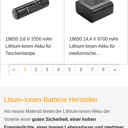
18650 3,6 V 3350 mAh
18650 14,4 V 6700 mAh
Lithium-Ionen-Akku für
Lithium-Ionen-Akku für
Taschenlampe
medizinische
Rehabilitationsgeräte
1
«
2
3
4
5
6
7
8
»
Litium-Ionen-Batterie Hersteller
Als neues Material bietet der Lithium-Ionen-Akku die
Vorteile einer
guten Sicherheit, einer hohen
Energiedichte, einer langen Lebensdauer und niedriger