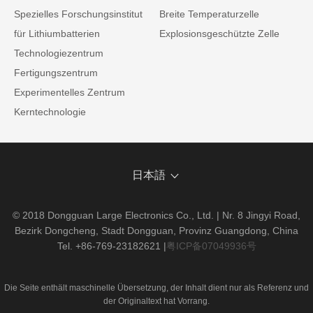
Spezielles Forschungsinstitut
Breite Temperaturzelle
für Lithiumbatterien
Explosionsgeschützte Zelle
Technologiezentrum
Fertigungszentrum
Experimentelles Zentrum
Kerntechnologie
日本語
© 2018 Dongguan Large Electronics Co., Ltd. | Nr. 8 Jingyi Road,
Bezirk Dongcheng, Stadt Dongguan, Provinz Guangdong, China
Tel. +86-769-23182621
|
粤ICP备07049936号
Die Seite enthält maschinelle Übersetzung, der Inhalt dient nur als Referenz und
der Originaltext hat Vorrang.