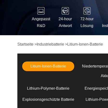
Angepasst
24-hour
72-hour
R&D
Antwort
Lösung
Ins
Startseite
>
Industriebatterie
>
Litium-Ionen-Batterie
Litium-Ionen-Batterie
Niedertemperat
Akk
Lithium-Polymer-Batterie
Energiespeich
Explosionsgeschützte Batterie
Lithium-Powe