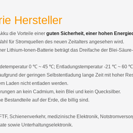
ie Hersteller
Akku die Vorteile einer
guten Sicherheit, einer hohen Energie
Wahl für Stromquellen des neuen Zeitalters angesehen wird.
er Lithium-Ionen-Batterie beträgt das Dreifache der Blei-Säure
 Ladetemperatur 0 ℃ ~ 45 ℃; Entladungstemperatur -21 ℃ ~ 60 ℃
ufgrund der geringen Selbstentladung lange Zeit mit hoher Res
dem Laden nicht entladen werden.
derungen an kein Cadmium, kein Blei und kein Quecksilber.
 Bestandteile auf der Erde, die billig sind.
TF, Schienenverkehr, medizinische Elektronik, Notstromvers
ate sowie Unterhaltungselektronik.