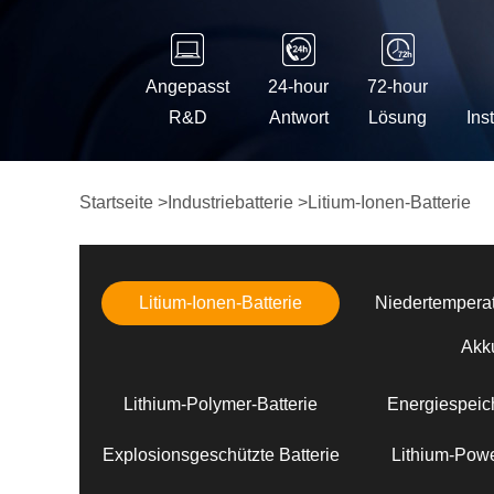
Angepasst
24-hour
72-hour
R&D
Antwort
Lösung
Ins
Startseite
>
Industriebatterie
>
Litium-Ionen-Batterie
Litium-Ionen-Batterie
Niedertemperat
Akk
Lithium-Polymer-Batterie
Energiespeich
Explosionsgeschützte Batterie
Lithium-Powe