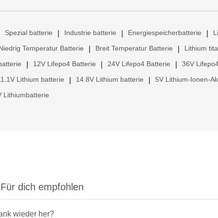
Spezial batterie
Industrie batterie
Energiespeicherbatterie
L
|
|
|
Niedrig Temperatur Batterie
Breit Temperatur Batterie
Lithium tit
|
|
atterie
12V Lifepo4 Batterie
24V Lifepo4 Batterie
36V Lifepo4
|
|
|
11.1V Lithium batterie
14.8V Lithium batterie
5V Lithium-Ionen-A
|
|
 Lithiumbatterie
Für dich empfohlen
rank wieder her?