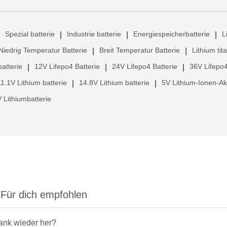
Spezial batterie
Industrie batterie
Energiespeicherbatterie
L
|
|
|
Niedrig Temperatur Batterie
Breit Temperatur Batterie
Lithium tit
|
|
atterie
12V Lifepo4 Batterie
24V Lifepo4 Batterie
36V Lifepo4
|
|
|
11.1V Lithium batterie
14.8V Lithium batterie
5V Lithium-Ionen-A
|
|
 Lithiumbatterie
Für dich empfohlen
rank wieder her?