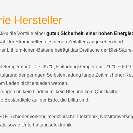
ie Hersteller
Akku die Vorteile einer
guten Sicherheit, einer hohen Energie
Wahl für Stromquellen des neuen Zeitalters angesehen wird.
er Lithium-Ionen-Batterie beträgt das Dreifache der Blei-Säure
 Ladetemperatur 0 ℃ ~ 45 ℃; Entladungstemperatur -21 ℃ ~ 60 ℃
ufgrund der geringen Selbstentladung lange Zeit mit hoher Res
dem Laden nicht entladen werden.
derungen an kein Cadmium, kein Blei und kein Quecksilber.
 Bestandteile auf der Erde, die billig sind.
TF, Schienenverkehr, medizinische Elektronik, Notstromvers
ate sowie Unterhaltungselektronik.