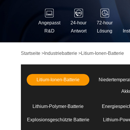
Angepasst
24-hour
72-hour
R&D
Antwort
Lösung
Ins
Startseite
>
Industriebatterie
>
Litium-Ionen-Batterie
Litium-Ionen-Batterie
Niedertemperat
Akk
Lithium-Polymer-Batterie
Energiespeich
Explosionsgeschützte Batterie
Lithium-Powe