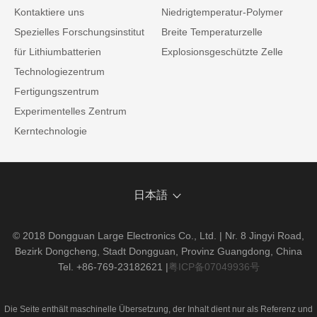
Kontaktiere uns
Niedrigtemperatur-Polymer
Spezielles Forschungsinstitut
Breite Temperaturzelle
für Lithiumbatterien
Explosionsgeschützte Zelle
Technologiezentrum
Fertigungszentrum
Experimentelles Zentrum
Kerntechnologie
日本語
© 2018 Dongguan Large Electronics Co., Ltd. | Nr. 8 Jingyi Road,
Bezirk Dongcheng, Stadt Dongguan, Provinz Guangdong, China
Tel. +86-769-23182621
|
粤ICP备07049936号
Die Seite enthält maschinelle Übersetzung, der Inhalt dient nur als Referenz und