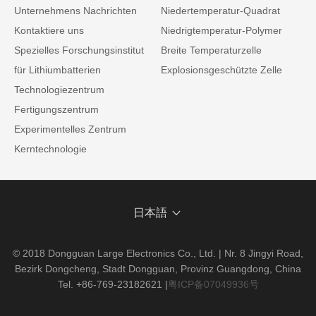
Unternehmens Nachrichten
Niedertemperatur-Quadrat
Kontaktiere uns
Niedrigtemperatur-Polymer
Spezielles Forschungsinstitut
Breite Temperaturzelle
für Lithiumbatterien
Explosionsgeschützte Zelle
Technologiezentrum
Fertigungszentrum
Experimentelles Zentrum
Kerntechnologie
日本語
© 2018 Dongguan Large Electronics Co., Ltd. | Nr. 8 Jingyi Road,
Bezirk Dongcheng, Stadt Dongguan, Provinz Guangdong, China
Tel. +86-769-23182621
|
粤ICP备07049936号