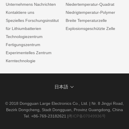
Unternehmens Nachrichten
Niedertemperatur-Quadrat
Kontaktiere uns
Niedrigtemperatur-Polymer
Spezielles Forschungsinstitut
Breite Temperaturzelle
für Lithiumbatterien
Explosionsgeschützte Zelle
Technologiezentrum
Fertigungszentrum
Experimentelles Zentrum
Kerntechnologie
日本語
© 2018 Dongguan Large Electronics Co., Ltd. | Nr. 8 Jingyi Road,
Bezirk Dongcheng, Stadt Dongguan, Provinz Guangdong, China
Tel. +86-769-23182621
|
粤ICP备07049936号