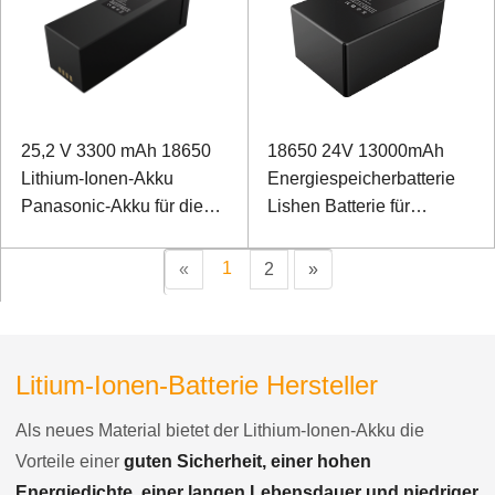
25,2 V 3300 mAh 18650
18650 24V 13000mAh
Lithium-Ionen-Akku
Energiespeicherbatterie
Panasonic-Akku für die
Lishen Batterie für
Rehabilitationsbehandlung
intelligenten Roboter mit
nach der Geburt
I2C-
1
«
2
»
Kommunikationsanschluss
Litium-Ionen-Batterie Hersteller
Als neues Material bietet der Lithium-Ionen-Akku die
Vorteile einer
guten Sicherheit, einer hohen
Energiedichte, einer langen Lebensdauer und niedriger