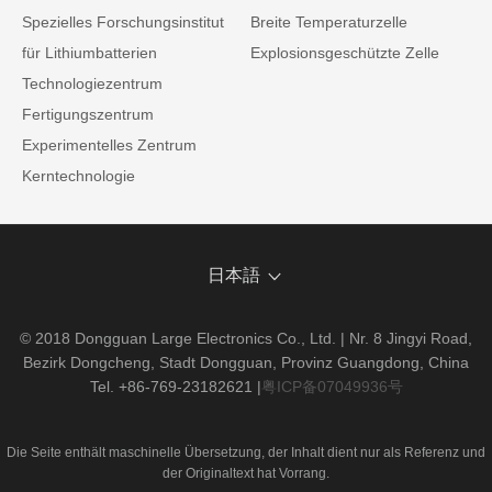
Spezielles Forschungsinstitut
Breite Temperaturzelle
für Lithiumbatterien
Explosionsgeschützte Zelle
Technologiezentrum
Fertigungszentrum
Experimentelles Zentrum
Kerntechnologie
日本語
© 2018 Dongguan Large Electronics Co., Ltd. | Nr. 8 Jingyi Road,
Bezirk Dongcheng, Stadt Dongguan, Provinz Guangdong, China
Tel. +86-769-23182621
|
粤ICP备07049936号
Die Seite enthält maschinelle Übersetzung, der Inhalt dient nur als Referenz und
der Originaltext hat Vorrang.