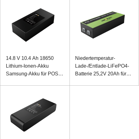
14.8 V 10.4 Ah 18650
Niedertemperatur-
Lithium-Ionen-Akku
Lade-/Entlade-LiFePO4-
Samsung-Akku für POS-
Batterie 25,2V 20Ah für
Geräte
Luftreinheitssensor, -20℃
Ladung -40℃ Entladung