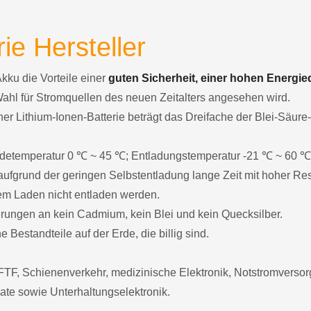
ie Hersteller
Akku die Vorteile einer
guten Sicherheit, einer hohen Energie
Wahl für Stromquellen des neuen Zeitalters angesehen wird.
er Lithium-Ionen-Batterie beträgt das Dreifache der Blei-Säure
 Ladetemperatur 0 ℃ ~ 45 ℃; Entladungstemperatur -21 ℃ ~ 60 ℃
ufgrund der geringen Selbstentladung lange Zeit mit hoher Res
dem Laden nicht entladen werden.
derungen an kein Cadmium, kein Blei und kein Quecksilber.
 Bestandteile auf der Erde, die billig sind.
TF, Schienenverkehr, medizinische Elektronik, Notstromvers
ate sowie Unterhaltungselektronik.