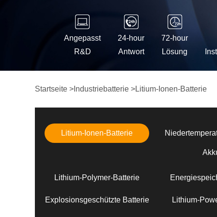
Angepasst
24-hour
72-hour
R&D
Antwort
Lösung
Ins
Startseite
>
Industriebatterie
>
Litium-Ionen-Batterie
Litium-Ionen-Batterie
Niedertemperat
Akk
Lithium-Polymer-Batterie
Energiespeich
Explosionsgeschützte Batterie
Lithium-Powe