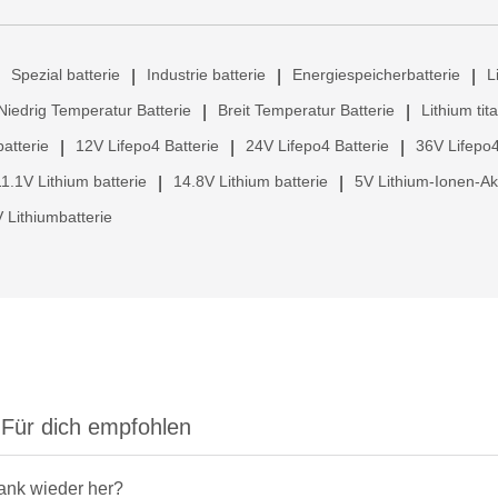
Spezial batterie
Industrie batterie
Energiespeicherbatterie
L
|
|
|
Niedrig Temperatur Batterie
Breit Temperatur Batterie
Lithium tit
|
|
atterie
12V Lifepo4 Batterie
24V Lifepo4 Batterie
36V Lifepo4
|
|
|
11.1V Lithium batterie
14.8V Lithium batterie
5V Lithium-Ionen-A
|
|
 Lithiumbatterie
Für dich empfohlen
rank wieder her?