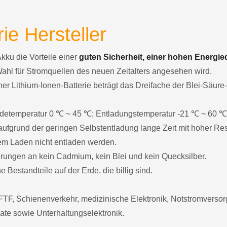
ie Hersteller
Akku die Vorteile einer
guten Sicherheit, einer hohen Energie
Wahl für Stromquellen des neuen Zeitalters angesehen wird.
er Lithium-Ionen-Batterie beträgt das Dreifache der Blei-Säure
 Ladetemperatur 0 ℃ ~ 45 ℃; Entladungstemperatur -21 ℃ ~ 60 ℃
ufgrund der geringen Selbstentladung lange Zeit mit hoher Res
dem Laden nicht entladen werden.
derungen an kein Cadmium, kein Blei und kein Quecksilber.
 Bestandteile auf der Erde, die billig sind.
TF, Schienenverkehr, medizinische Elektronik, Notstromvers
ate sowie Unterhaltungselektronik.