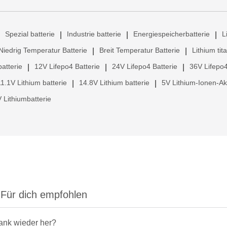
Spezial batterie
Industrie batterie
Energiespeicherbatterie
L
|
|
|
Niedrig Temperatur Batterie
Breit Temperatur Batterie
Lithium tit
|
|
atterie
12V Lifepo4 Batterie
24V Lifepo4 Batterie
36V Lifepo4
|
|
|
11.1V Lithium batterie
14.8V Lithium batterie
5V Lithium-Ionen-A
|
|
 Lithiumbatterie
Für dich empfohlen
rank wieder her?