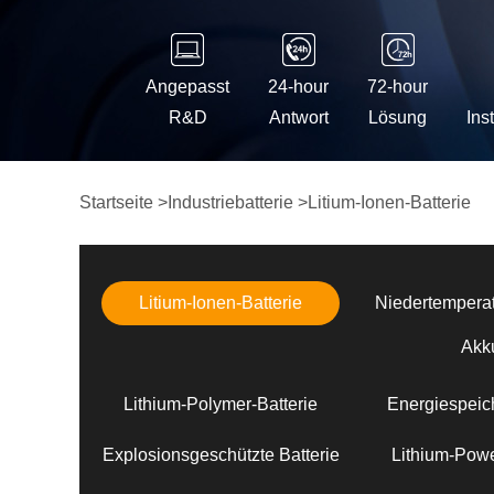
Angepasst
24-hour
72-hour
R&D
Antwort
Lösung
Ins
Startseite
>
Industriebatterie
>
Litium-Ionen-Batterie
Litium-Ionen-Batterie
Niedertemperat
Akk
Lithium-Polymer-Batterie
Energiespeich
Explosionsgeschützte Batterie
Lithium-Powe