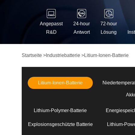
Angepasst
24-hour
72-hour
R&D
Antwort
Lösung
Ins
Startseite
>
Industriebatterie
>
Litium-Ionen-Batterie
Litium-Ionen-Batterie
Niedertemperat
Akk
Lithium-Polymer-Batterie
Energiespeich
Explosionsgeschützte Batterie
Lithium-Powe