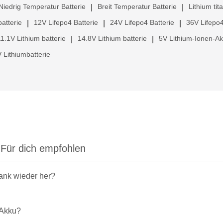
Niedrig Temperatur Batterie
Breit Temperatur Batterie
Lithium tit
|
|
atterie
12V Lifepo4 Batterie
24V Lifepo4 Batterie
36V Lifepo4
|
|
|
11.1V Lithium batterie
14.8V Lithium batterie
5V Lithium-Ionen-A
|
|
 Lithiumbatterie
Für dich empfohlen
rank wieder her?
-Akku?