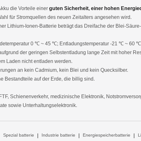
Akku die Vorteile einer
guten Sicherheit, einer hohen Energie
Wahl für Stromquellen des neuen Zeitalters angesehen wird.
er Lithium-Ionen-Batterie beträgt das Dreifache der Blei-Säure
 Ladetemperatur 0 ℃ ~ 45 ℃; Entladungstemperatur -21 ℃ ~ 60 ℃
ufgrund der geringen Selbstentladung lange Zeit mit hoher Res
dem Laden nicht entladen werden.
derungen an kein Cadmium, kein Blei und kein Quecksilber.
 Bestandteile auf der Erde, die billig sind.
TF, Schienenverkehr, medizinische Elektronik, Notstromvers
ate sowie Unterhaltungselektronik.
Spezial batterie
Industrie batterie
Energiespeicherbatterie
L
|
|
|