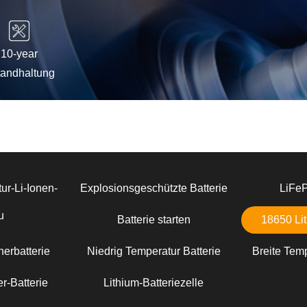
10-year
tandhaltung
ur-Li-Ionen-
Explosionsgeschützte Batterie
LiFe
u
Batterie starten
18650 Lit
erbatterie
Niedrig Temperatur Batterie
Breite Temp
r-Batterie
Lithium-Batteriezelle