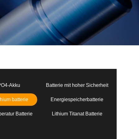
PO4-Akku
Batterie mit hoher Sicherheit
hium batterie
Energiespeicherbatterie
eratur Batterie
Lithium Titanat Batterie