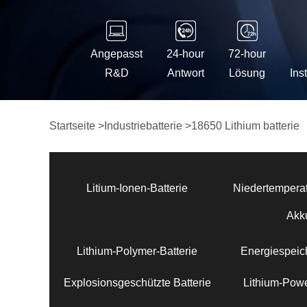
Angepasst
24-hour
72-hour
R&D
Antwort
Lösung
Ins
Startseite
>
Industriebatterie
>
18650 Lithium batterie
Litium-Ionen-Batterie
Niedertemperat
Akk
Lithium-Polymer-Batterie
Energiespeich
Explosionsgeschützte Batterie
Lithium-Powe