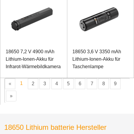
18650 7,2 V 4900 mAh
18650 3,6 V 3350 mAh
Lithium-Ionen-Akku für
Lithium-Ionen-Akku für
Infrarot-Wärmebildkamera
Taschenlampe
1
«
2
3
4
5
6
7
8
9
»
18650 Lithium batterie Hersteller