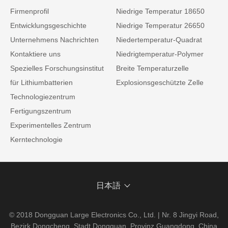
Firmenprofil
Niedrige Temperatur 18650
Entwicklungsgeschichte
Niedrige Temperatur 26650
Unternehmens Nachrichten
Niedertemperatur-Quadrat
Kontaktiere uns
Niedrigtemperatur-Polymer
Spezielles Forschungsinstitut
Breite Temperaturzelle
für Lithiumbatterien
Explosionsgeschützte Zelle
Technologiezentrum
Fertigungszentrum
Experimentelles Zentrum
Kerntechnologie
日本語
© 2018 Dongguan Large Electronics Co., Ltd. | Nr. 8 Jingyi Road,
Bezirk Dongcheng, Stadt Dongguan, Provinz Guangdong, China