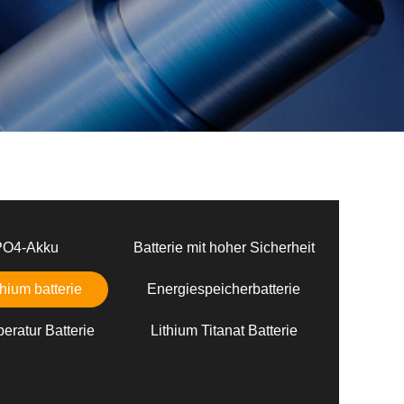
PO4-Akku
Batterie mit hoher Sicherheit
hium batterie
Energiespeicherbatterie
eratur Batterie
Lithium Titanat Batterie