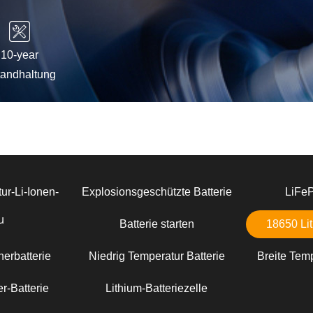
10-year
tandhaltung
ur-Li-Ionen-
Explosionsgeschützte Batterie
LiFe
u
Batterie starten
18650 Lit
erbatterie
Niedrig Temperatur Batterie
Breite Temp
r-Batterie
Lithium-Batteriezelle