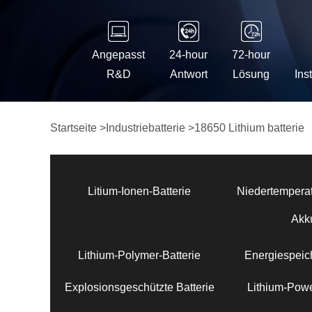
Angepasst
24-hour
72-hour
R&D
Antwort
Lösung
Ins
Startseite
>
Industriebatterie
>
18650 Lithium batterie
Litium-Ionen-Batterie
Niedertemperat
Akk
Lithium-Polymer-Batterie
Energiespeich
Explosionsgeschützte Batterie
Lithium-Powe