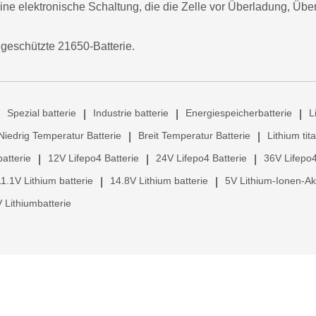
eine elektronische Schaltung, die die Zelle vor Überladung, Üb
ngeschützte 21650-Batterie.
Spezial batterie
Industrie batterie
Energiespeicherbatterie
L
|
|
|
Niedrig Temperatur Batterie
Breit Temperatur Batterie
Lithium tit
|
|
atterie
12V Lifepo4 Batterie
24V Lifepo4 Batterie
36V Lifepo4
|
|
|
11.1V Lithium batterie
14.8V Lithium batterie
5V Lithium-Ionen-A
|
|
 Lithiumbatterie