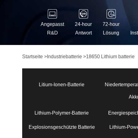
Angepasst
24-hour
72-hour
R&D
Antwort
Lösung
Ins
Startseite
>
Industriebatterie
>
18650 Lithium batterie
Litium-Ionen-Batterie
Niedertemperat
Akk
Lithium-Polymer-Batterie
Energiespeich
Explosionsgeschützte Batterie
Lithium-Powe