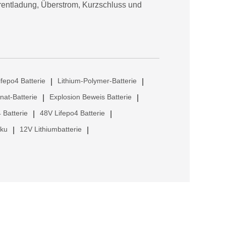
erentladung, Überstrom, Kurzschluss und
ifepo4 Batterie
Lithium-Polymer-Batterie
|
|
anat-Batterie
Explosion Beweis Batterie
|
|
 Batterie
48V Lifepo4 Batterie
|
|
kku
12V Lithiumbatterie
|
|