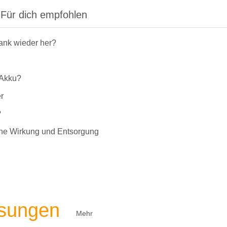
Für dich empfohlen
rank wieder her?
-Akku?
r
?
liche Wirkung und Entsorgung
ösungen
Mehr