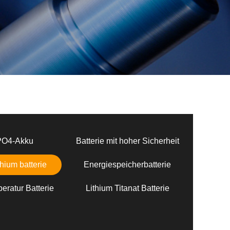
PO4-Akku
Batterie mit hoher Sicherheit
hium batterie
Energiespeicherbatterie
eratur Batterie
Lithium Titanat Batterie