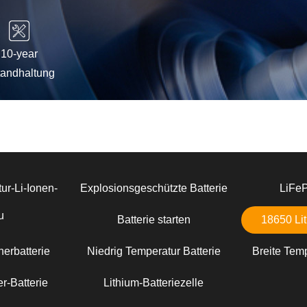
10-year
tandhaltung
ur-Li-Ionen-
Explosionsgeschützte Batterie
LiFe
u
Batterie starten
18650 Lit
erbatterie
Niedrig Temperatur Batterie
Breite Temp
r-Batterie
Lithium-Batteriezelle