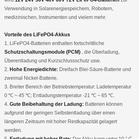
Verwendung in Solarenergiespeichern, Robotern,
medizinischen, Instrumenten und vielem mehr.
Vorteile des LiFePO4-Akkus
1. LiFePO4-Batterien enthalten fortschrittliche
Schutzschaltungsmodule (PCM)
, die Überladung,
Überentladung und Kurzschlussschutz usw.
2.
Hohe Energiedichte:
Dreifach Blei-Säure-Batterie und
zweimal Nickel-Batterie.
3. Breiter Bereich der Betriebstemperatur: Ladetemperatur
0 ℃ ~ 45 ℃; Entladungstemperatur -21 ℃ ~ 65 ℃.
4.
Gute Beibehaltung der Ladung:
Batterien können
aufgrund der geringen Selbstentladung über einen
längeren Zeitraum mit hoher Restkapazität gelagert
werden.
5.
Entladung mit hoher Rate:
Der Akku kann unter 10 ° C