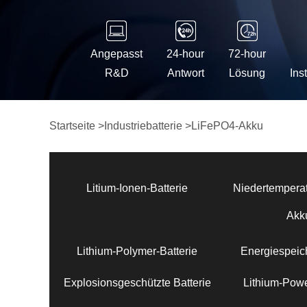
Angepasst
24-hour
72-hour
R&D
Antwort
Lösung
Ins
Startseite
>
Industriebatterie
>
LiFePO4-Akku
Litium-Ionen-Batterie
Niedertemperat
Akk
Lithium-Polymer-Batterie
Energiespeich
Explosionsgeschützte Batterie
Lithium-Powe