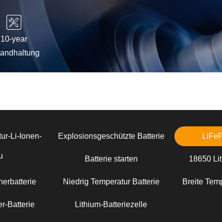
10-year
tandhaltung
ur-Li-Ionen-
Explosionsgeschützte Batterie
LiFe
u
Batterie starten
18650 Lit
erbatterie
Niedrig Temperatur Batterie
Breite Temp
r-Batterie
Lithium-Batteriezelle