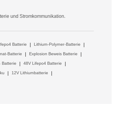
tterie und Stromkommunikation.
ifepo4 Batterie
Lithium-Polymer-Batterie
|
|
anat-Batterie
Explosion Beweis Batterie
|
|
 Batterie
48V Lifepo4 Batterie
|
|
kku
12V Lithiumbatterie
|
|