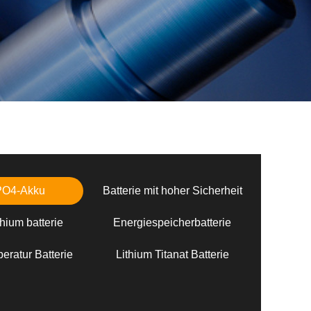
PO4-Akku
Batterie mit hoher Sicherheit
hium batterie
Energiespeicherbatterie
eratur Batterie
Lithium Titanat Batterie