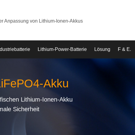
der Anpassung von Lithium-Ionen-Akkus
dustriebatterie
Lithium-Power-Batterie
Lösung
F & E.
 LiFePO4-Akku
fischen Lithium-Ionen-Akku
male Sicherheit