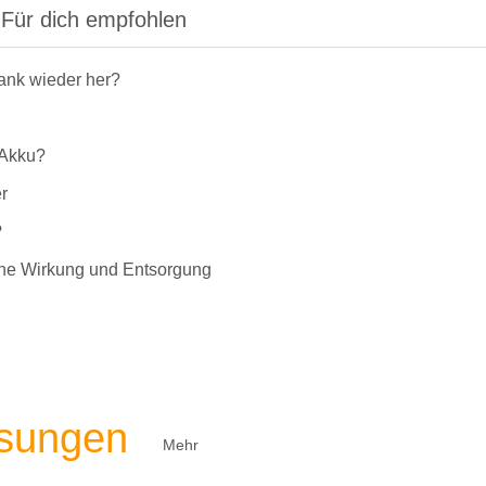
Für dich empfohlen
rank wieder her?
-Akku?
r
?
liche Wirkung und Entsorgung
ösungen
Mehr