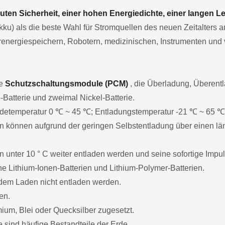
uten Sicherheit, einer hohen Energiedichte, einer langen 
u) als die beste Wahl für Stromquellen des neuen Zeitalters
energiespeichern, Robotern, medizinischen, Instrumenten und 
he
Schutzschaltungsmodule (PCM)
, die Überladung, Überent
-Batterie und zweimal Nickel-Batterie.
 Ladetemperatur 0 ℃ ~ 45 ℃; Entladungstemperatur -21 ℃ ~ 65 ℃
n können aufgrund der geringen Selbstentladung über einen lä
 unter 10 ° C weiter entladen werden und seine sofortige Impuls
e Lithium-Ionen-Batterien und Lithium-Polymer-Batterien.
dem Laden nicht entladen werden.
en.
um, Blei oder Quecksilber zugesetzt.
sind häufige Bestandteile der Erde.