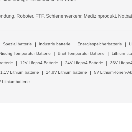
ndung, Roboter, FTF, Schienenverkehr, Medizinprodukt, Notba
Spezial batterie
Industrie batterie
Energiespeicherbatterie
L
|
|
|
Niedrig Temperatur Batterie
Breit Temperatur Batterie
Lithium tit
|
|
atterie
12V Lifepo4 Batterie
24V Lifepo4 Batterie
36V Lifepo4
|
|
|
11.1V Lithium batterie
14.8V Lithium batterie
5V Lithium-Ionen-A
|
|
 Lithiumbatterie