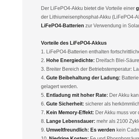
Der LiFePO4-Akku bietet die Vorteile einer
g
der Lithiumeisenphosphat-Akku (LiFePO4-Akk
LiFePO4-Batterien
zur Verwendung in Solar
Vorteile des LiFePO4-Akkus
1. LiFePO4-Batterien enthalten fortschrittlic
2.
Hohe Energiedichte:
Dreifach Blei-Säure
3. Breiter Bereich der Betriebstemperatur:
4.
Gute Beibehaltung der Ladung:
Batterie
gelagert werden.
5.
Entladung mit hoher Rate:
Der Akku kann
6.
Gute Sicherheit:
sicherer als herkömmlich
7.
Kein Memory-Effekt:
Der Akku muss vor 
8.
Lange Lebensdauer:
mehr als 2100 Zykl
9.
Umweltfreundlich: Es werden
kein Cadmi
10.
Niedrige Kosten:
Fe und Phosphorsäure 