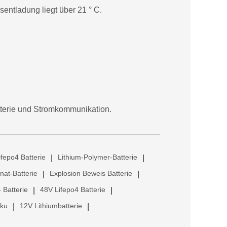
entladung liegt über 21 ° C.
tterie und Stromkommunikation.
ifepo4 Batterie
Lithium-Polymer-Batterie
|
|
anat-Batterie
Explosion Beweis Batterie
|
|
 Batterie
48V Lifepo4 Batterie
|
|
kku
12V Lithiumbatterie
|
|