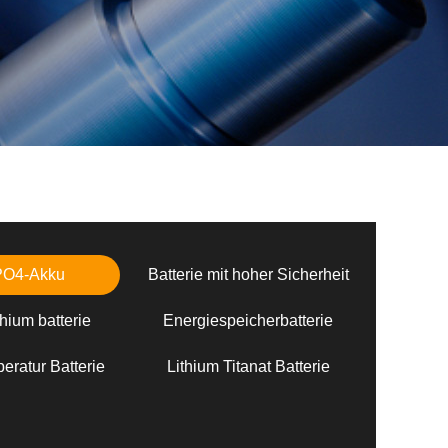
PO4-Akku
Batterie mit hoher Sicherheit
hium batterie
Energiespeicherbatterie
eratur Batterie
Lithium Titanat Batterie