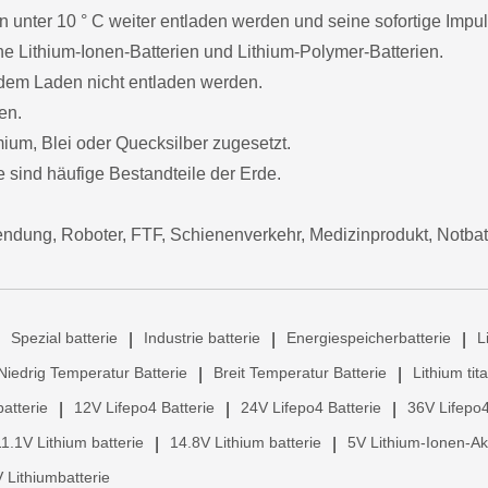
 unter 10 ° C weiter entladen werden und seine sofortige Impuls
e Lithium-Ionen-Batterien und Lithium-Polymer-Batterien.
dem Laden nicht entladen werden.
en.
um, Blei oder Quecksilber zugesetzt.
sind häufige Bestandteile der Erde.
ndung, Roboter, FTF, Schienenverkehr, Medizinprodukt, Notba
Spezial batterie
Industrie batterie
Energiespeicherbatterie
L
|
|
|
Niedrig Temperatur Batterie
Breit Temperatur Batterie
Lithium tit
|
|
atterie
12V Lifepo4 Batterie
24V Lifepo4 Batterie
36V Lifepo4
|
|
|
11.1V Lithium batterie
14.8V Lithium batterie
5V Lithium-Ionen-A
|
|
 Lithiumbatterie