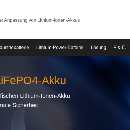
der Anpassung von Lithium-Ionen-Akkus
dustriebatterie
Lithium-Power-Batterie
Lösung
F & E.
 LiFePO4-Akku
fischen Lithium-Ionen-Akku
male Sicherheit