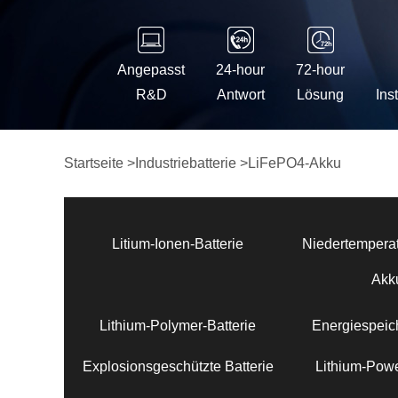
Angepasst
24-hour
72-hour
R&D
Antwort
Lösung
Ins
Startseite
>
Industriebatterie
>
LiFePO4-Akku
Litium-Ionen-Batterie
Niedertemperat
Akk
Lithium-Polymer-Batterie
Energiespeich
Explosionsgeschützte Batterie
Lithium-Powe