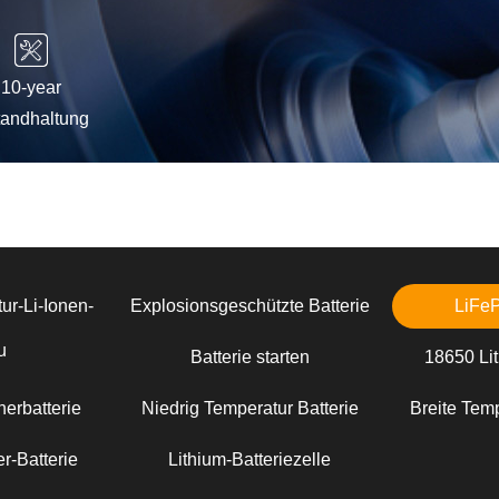
10-year
tandhaltung
ur-Li-Ionen-
Explosionsgeschützte Batterie
LiFe
u
Batterie starten
18650 Lit
erbatterie
Niedrig Temperatur Batterie
Breite Temp
r-Batterie
Lithium-Batteriezelle