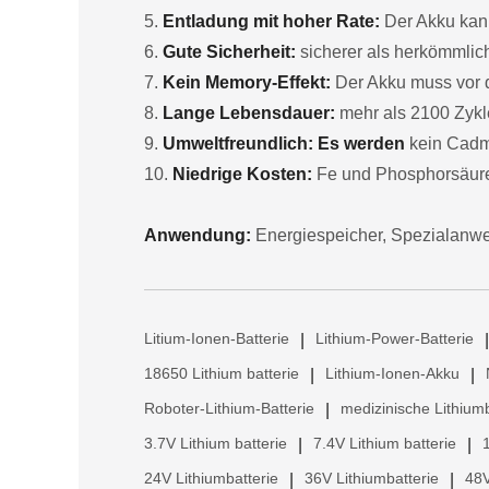
5.
Entladung mit hoher Rate:
Der Akku kann
6.
Gute Sicherheit:
sicherer als herkömmlich
7.
Kein Memory-Effekt:
Der Akku muss vor 
8.
Lange Lebensdauer:
mehr als 2100 Zykl
9.
Umweltfreundlich: Es werden
kein Cadmi
10.
Niedrige Kosten:
Fe und Phosphorsäure 
Anwendung:
Energiespeicher, Spezialanwe
Litium-Ionen-Batterie
Lithium-Power-Batterie
|
|
18650 Lithium batterie
Lithium-Ionen-Akku
|
|
Roboter-Lithium-Batterie
medizinische Lithiumb
|
3.7V Lithium batterie
7.4V Lithium batterie
|
|
24V Lithiumbatterie
36V Lithiumbatterie
48V
|
|