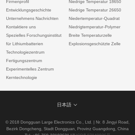
Firmenprofil
Niedrige Temperatur 18650
Entwicklungsgeschichte
Niedrige Temperatur 26650
Unternehmens Nachrichten
Niedertemperatur-Quadrat
Kontaktiere uns
Niedrigtemperatur-Polymer
Spezielles Forschungsinstitut
Breite Temperaturzelle
für Lithiumbatterien
Explosionsgeschützte Zelle
Technologiezentrum
Fertigungszentrum
Experimentelles Zentrum
Kerntechnologie
日本語
© 2018 Dongguan Large Electronics Co., Ltd. | Nr. 8 Jingyi Road,
Bezirk Dongcheng, Stadt Dongguan, Provinz Guangdong, China