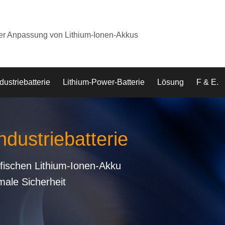
der Anpassung von Lithium-Ionen-Akkus
dustriebatterie
Lithium-Power-Batterie
Lösung
F & E.
ndustriebatterie
fischen Lithium-Ionen-Akku
male Sicherheit