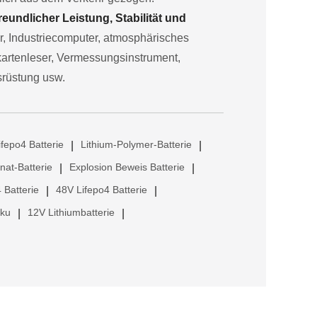
undlicher Leistung, Stabilität und
or, Industriecomputer, atmosphärisches
kartenleser, Vermessungsinstrument,
srüstung usw.
ifepo4 Batterie
Lithium-Polymer-Batterie
|
|
anat-Batterie
Explosion Beweis Batterie
|
|
 Batterie
48V Lifepo4 Batterie
|
|
kku
12V Lithiumbatterie
|
|