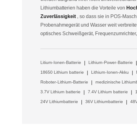
Lithiumbatterien haben die Vorteile von
Hoch
Zuverlässigkeit
, so dass sie in POS-Maschi
Probenahmegerät und Wasser weit verbreitet 
optisches Schweißgerät, Frequenzumrichter,
Litium-Ionen-Batterie
Lithium-Power-Batterie
|
|
18650 Lithium batterie
Lithium-Ionen-Akku
|
|
Roboter-Lithium-Batterie
medizinische Lithiumb
|
3.7V Lithium batterie
7.4V Lithium batterie
|
|
24V Lithiumbatterie
36V Lithiumbatterie
48V
|
|