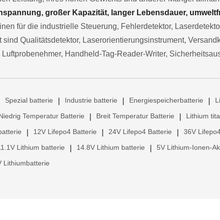
spannung, großer Kapazität, langer Lebensdauer, umweltfre
nen für die industrielle Steuerung, Fehlerdetektor, Laserdetekt
sind Qualitätsdetektor, Laserorientierungsinstrument, Versand
 Luftprobenehmer, Handheld-Tag-Reader-Writer, Sicherheitsau
Spezial batterie
Industrie batterie
Energiespeicherbatterie
L
|
|
|
Niedrig Temperatur Batterie
Breit Temperatur Batterie
Lithium tit
|
|
atterie
12V Lifepo4 Batterie
24V Lifepo4 Batterie
36V Lifepo4
|
|
|
11.1V Lithium batterie
14.8V Lithium batterie
5V Lithium-Ionen-A
|
|
 Lithiumbatterie