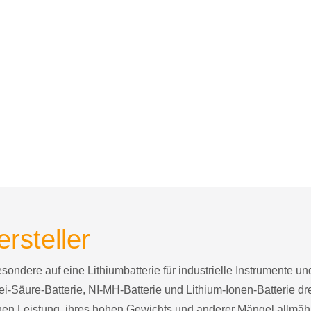
ersteller
besondere auf eine Lithiumbatterie für industrielle Instrumente 
ei-Säure-Batterie, NI-MH-Batterie und Lithium-Ionen-Batterie d
chen Leistung, ihres hohen Gewichts und anderer Mängel allmä