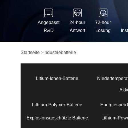
Angepasst
24-hour
72-hour
R&D
Antwort
Lösung
Ins
Startseite
>
Industriebatterie
Litium-Ionen-Batterie
Niedertemperat
Akk
Lithium-Polymer-Batterie
Energiespeich
Explosionsgeschützte Batterie
Lithium-Powe