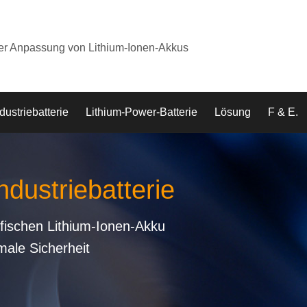
der Anpassung von Lithium-Ionen-Akkus
dustriebatterie
Lithium-Power-Batterie
Lösung
F & E.
ndustriebatterie
fischen Lithium-Ionen-Akku
male Sicherheit