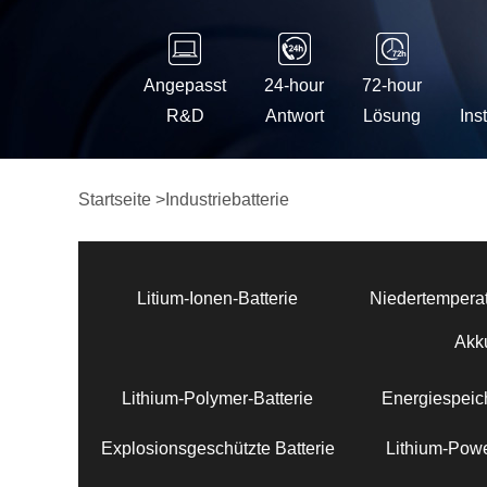
Angepasst
24-hour
72-hour
R&D
Antwort
Lösung
Ins
Startseite
>
Industriebatterie
Litium-Ionen-Batterie
Niedertemperat
Akk
Lithium-Polymer-Batterie
Energiespeich
Explosionsgeschützte Batterie
Lithium-Powe