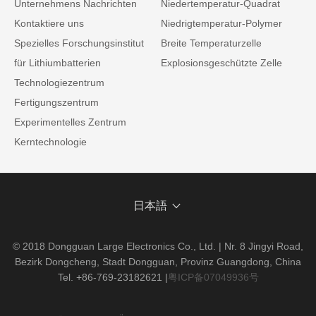
Unternehmens Nachrichten
Niedertemperatur-Quadrat
Kontaktiere uns
Niedrigtemperatur-Polymer
Spezielles Forschungsinstitut
Breite Temperaturzelle
für Lithiumbatterien
Explosionsgeschützte Zelle
Technologiezentrum
Fertigungszentrum
Experimentelles Zentrum
Kerntechnologie
日本語
© 2018 Dongguan Large Electronics Co., Ltd. | Nr. 8 Jingyi Road,
Bezirk Dongcheng, Stadt Dongguan, Provinz Guangdong, China
Tel. +86-769-23182621
|
粤ICP备07049936号