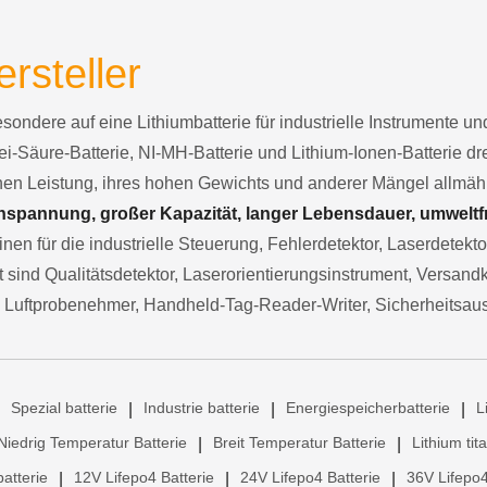
ersteller
besondere auf eine Lithiumbatterie für industrielle Instrumente 
ei-Säure-Batterie, NI-MH-Batterie und Lithium-Ionen-Batterie d
chen Leistung, ihres hohen Gewichts und anderer Mängel allmä
spannung, großer Kapazität, langer Lebensdauer, umweltfre
nen für die industrielle Steuerung, Fehlerdetektor, Laserdetekt
sind Qualitätsdetektor, Laserorientierungsinstrument, Versand
 Luftprobenehmer, Handheld-Tag-Reader-Writer, Sicherheitsau
Spezial batterie
Industrie batterie
Energiespeicherbatterie
L
|
|
|
Niedrig Temperatur Batterie
Breit Temperatur Batterie
Lithium tit
|
|
atterie
12V Lifepo4 Batterie
24V Lifepo4 Batterie
36V Lifepo4
|
|
|