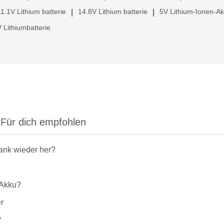
11.1V Lithium batterie
14.8V Lithium batterie
5V Lithium-Ionen-A
|
|
 Lithiumbatterie
Für dich empfohlen
rank wieder her?
-Akku?
r
?