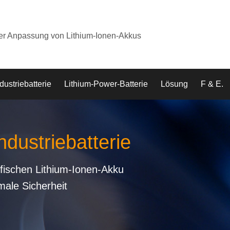
der Anpassung von Lithium-Ionen-Akkus
dustriebatterie
Lithium-Power-Batterie
Lösung
F & E.
ndustriebatterie
fischen Lithium-Ionen-Akku
male Sicherheit