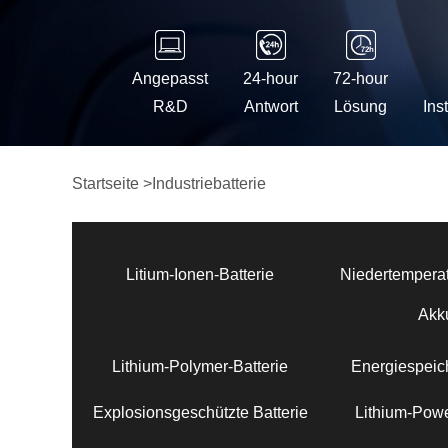
Angepasst
24-hour
72-hour
R&D
Antwort
Lösung
Ins
Startseite
>
Industriebatterie
Litium-Ionen-Batterie
Niedertemperat
Akk
Lithium-Polymer-Batterie
Energiespeich
Explosionsgeschützte Batterie
Lithium-Powe