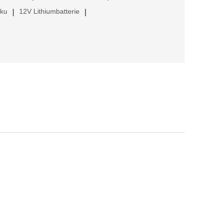
kku
12V Lithiumbatterie
|
|