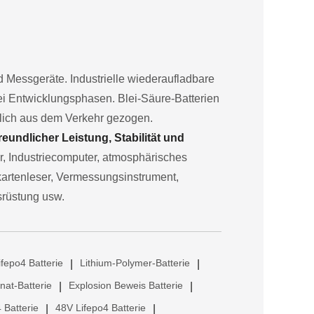
und Messgeräte. Industrielle wiederaufladbare
rei Entwicklungsphasen. Blei-Säure-Batterien
hlich aus dem Verkehr gezogen.
undlicher Leistung, Stabilität und
or, Industriecomputer, atmosphärisches
kartenleser, Vermessungsinstrument,
srüstung usw.
ifepo4 Batterie
Lithium-Polymer-Batterie
|
|
anat-Batterie
Explosion Beweis Batterie
|
|
 Batterie
48V Lifepo4 Batterie
|
|