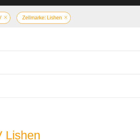
V
Zellmarke: Lishen
V Lishen