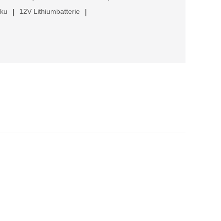
kku
12V Lithiumbatterie
|
|