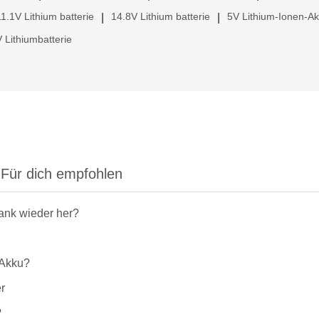
11.1V Lithium batterie
14.8V Lithium batterie
5V Lithium-Ionen-A
|
|
 Lithiumbatterie
Für dich empfohlen
rank wieder her?
-Akku?
r
?