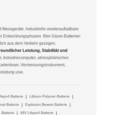
und Messgeräte. Industrielle wiederaufladbare
rei Entwicklungsphasen. Blei-Säure-Batterien
hlich aus dem Verkehr gezogen.
undlicher Leistung, Stabilität und
or, Industriecomputer, atmosphärisches
kartenleser, Vermessungsinstrument,
srüstung usw.
ifepo4 Batterie
Lithium-Polymer-Batterie
|
|
anat-Batterie
Explosion Beweis Batterie
|
|
 Batterie
48V Lifepo4 Batterie
|
|