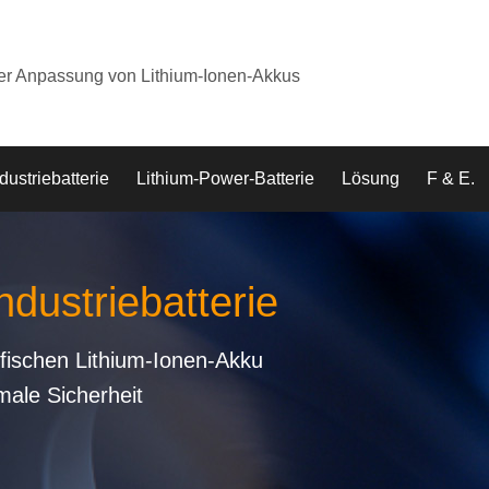
der Anpassung von Lithium-Ionen-Akkus
dustriebatterie
Lithium-Power-Batterie
Lösung
F & E.
ndustriebatterie
fischen Lithium-Ionen-Akku
male Sicherheit