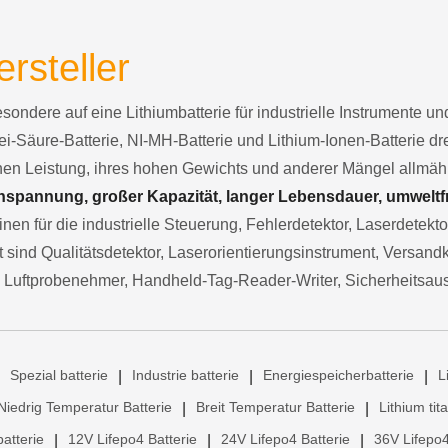
ersteller
besondere auf eine Lithiumbatterie für industrielle Instrumente 
ei-Säure-Batterie, NI-MH-Batterie und Lithium-Ionen-Batterie d
chen Leistung, ihres hohen Gewichts und anderer Mängel allmä
spannung, großer Kapazität, langer Lebensdauer, umweltfre
nen für die industrielle Steuerung, Fehlerdetektor, Laserdetekt
sind Qualitätsdetektor, Laserorientierungsinstrument, Versand
 Luftprobenehmer, Handheld-Tag-Reader-Writer, Sicherheitsau
Spezial batterie
Industrie batterie
Energiespeicherbatterie
L
|
|
|
Niedrig Temperatur Batterie
Breit Temperatur Batterie
Lithium tit
|
|
atterie
12V Lifepo4 Batterie
24V Lifepo4 Batterie
36V Lifepo4
|
|
|