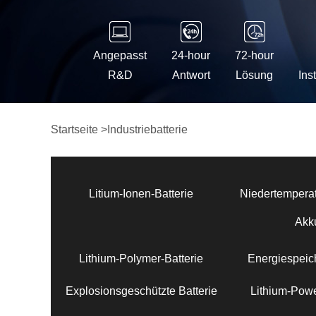
Angepasst
24-hour
72-hour
R&D
Antwort
Lösung
Ins
Startseite
>
Industriebatterie
Litium-Ionen-Batterie
Niedertemperat
Akk
Lithium-Polymer-Batterie
Energiespeich
Explosionsgeschützte Batterie
Lithium-Powe