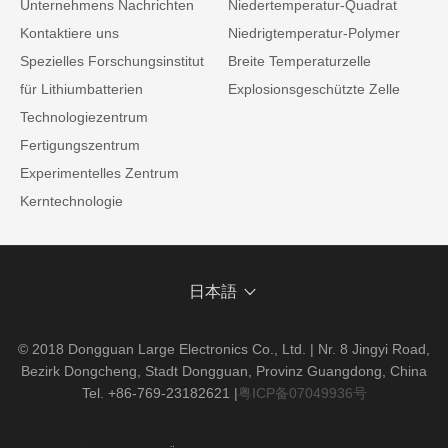
Unternehmens Nachrichten
Niedertemperatur-Quadrat
Kontaktiere uns
Niedrigtemperatur-Polymer
Spezielles Forschungsinstitut
Breite Temperaturzelle
für Lithiumbatterien
Explosionsgeschützte Zelle
Technologiezentrum
Fertigungszentrum
Experimentelles Zentrum
Kerntechnologie
日本語
© 2018 Dongguan Large Electronics Co., Ltd. | Nr. 8 Jingyi Road,
Bezirk Dongcheng, Stadt Dongguan, Provinz Guangdong, China
Tel. +86-769-23182621
|
粤ICP备07049936号