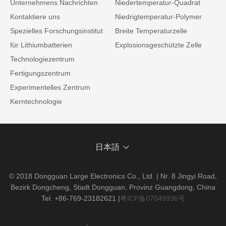
Unternehmens Nachrichten
Niedertemperatur-Quadrat
Kontaktiere uns
Niedrigtemperatur-Polymer
Spezielles Forschungsinstitut
Breite Temperaturzelle
für Lithiumbatterien
Explosionsgeschützte Zelle
Technologiezentrum
Fertigungszentrum
Experimentelles Zentrum
Kerntechnologie
日本語
© 2018 Dongguan Large Electronics Co., Ltd. | Nr. 8 Jingyi Road,
Bezirk Dongcheng, Stadt Dongguan, Provinz Guangdong, China
Tel. +86-769-23182621
|
粤ICP备07049936号