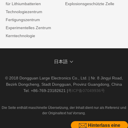
für Lithiumbatterien
Explosionsgeschützte Zelle
Technologiezentrum
Fertigungszentrum
Experimentelles Zentrum
Kerntechnologie
日本語
© 2018 Dongguan Large Electronics Co., Ltd. | Nr. 8 Jingyi Road,
Bezirk Dongcheng, Stadt Dongguan, Provinz Guangdong, China
Tel. +86-769-23182621
|
粤ICP备07049936号
Die Seite enthält maschinelle Übersetzung, der Inhalt dient nur als Referenz und
der Originaltext hat Vorrang.
Hinterlass eine