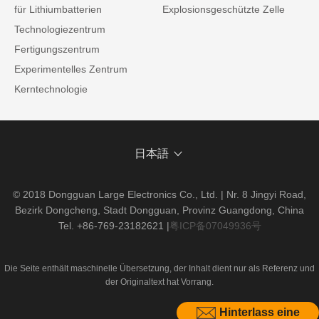
für Lithiumbatterien
Explosionsgeschützte Zelle
Technologiezentrum
Fertigungszentrum
Experimentelles Zentrum
Kerntechnologie
日本語
© 2018 Dongguan Large Electronics Co., Ltd. | Nr. 8 Jingyi Road,
Bezirk Dongcheng, Stadt Dongguan, Provinz Guangdong, China
Tel. +86-769-23182621
|
粤ICP备07049936号
Die Seite enthält maschinelle Übersetzung, der Inhalt dient nur als Referenz und
der Originaltext hat Vorrang.
Hinterlass eine